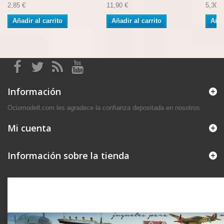
2,85 €
11,90 €
5,30 €
Añadir al carrito
Añadir al carrito
Añad
Información
Ociomodell.com les agradece la confianza depositada en nosotros.
Mi cuenta
Información sobre la tienda