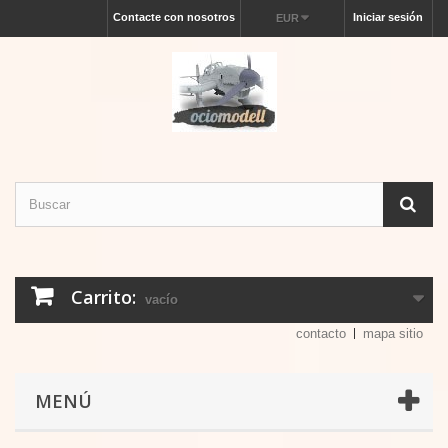
Contacte con nosotros
Iniciar sesión
EUR
Carrito:
vacío
contacto
mapa sitio
MENÚ