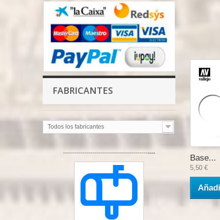
FABRICANTES
Todos los fabricantes
-------------------------------------------
----
Base...
5,50 €
Añadi