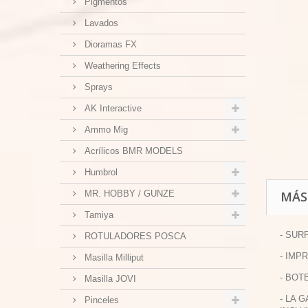
Pigmentos
Lavados
Dioramas FX
Weathering Effects
Sprays
AK Interactive
Ammo Mig
Acrílicos BMR MODELS
Humbrol
MR. HOBBY / GUNZE
MÁS
Tamiya
- SUR
ROTULADORES POSCA
- IMP
Masilla Milliput
- BOT
Masilla JOVI
- LA 
Pinceles