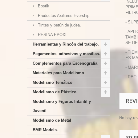
INCLU
Bostik
PRIME
FILTR
Productos Axiliares Evership
- SUP
Tintes y betún de judea.
- APL
RESINA EPOXI
TAMBI
SE DE
Herramientas y Rincón del trabajo.
- TIE
Pegamentos, adhesivos y masillas.
ES MA
Complementos para Escenografia
- MAR
Materiales para Modelismo
- REF:
Modelismo Temático
Modelismo de Plástico
REV
Modelismo y Figuras Infantil y
Juvenil
No hay re
Modelismo de Metal
BMR Models.
30 