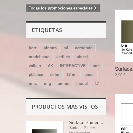
Todas los promociones especiales
ETIQUETAS
bote
pintura
ml
aerógrafo
modelismo
acrílica
pincel
vallejo
AK
INTERACTIVE
mm
Surface.
plástico
color
17 ml.
amati
2,90 €
mm.
mig
ammo
model
17
PRODUCTOS MÁS VISTOS
Surface Primer,...
Surface Primer,