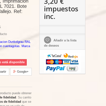
3,20 €
, Imprimacion
L 7021. Bote
impuestos
llejo. Ref:
inc.
5
ducto
Añadir a la lista
macion Dunkelgrau RAL
de deseos
on cuentagotas. Marca
o está disponible
rtir
Google+
producto puede obtener
e fidelidad
. Su carrito
s de fidelidad
que se
rmar en un vale de