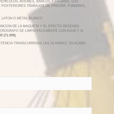
EHICULOS, AVIONES, BARCOS Y FIGURAS. LOS
S POSTERIORES TRABAJOS DE PINTURA, FUNDIDOS,
, LATON O METAL BLANCO.
FUNCION DE LA MAQUETA Y EL EFECTO DESEADO.
EROGRAFO SE LIMPIA FACILMENTE CON AGUA Y SI
(71.099).
STENCIA TRANSCURRIDAS LAS 24 HORAS, SU ACABO