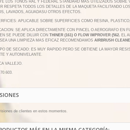
YE LOS TONOS RAL Y FEDERAL STANDARD MAS UTILIZADOS SOBRE V
R RESPETA TODOS LOS DETALLES DE LA MAQUETA FACILITANDO LO
OS, LAVADOS, AGUADASU OTROS EFECTOS.
ERFICIES: APLICABLE SOBRE SUPERFICIES COMO RESINA, PLASTICO
ICACION: SE APLICA DIRECTAMENTE CON PINCEL O AEROGRAFO EN 
EN SE PUEDE DILUIR CON
THINER (161) O FLOW IMPROVER (562.
EL A
SEA UNA LIMPIEZA MAS EFICAZ RECOMENDAMOS
AIRBRUSH CLEANER 
MPO DE SECADO: ES MUY RAPIDO PERO SE OBTIENE LA MAYOR RESI
TE Y AUTONIVELANTE.
CA VALLEJO.
 70.603.
ISIONES
visiones de clientes en estos momentos.
PRODUCTOS MÁS EN LA MISMA CATEGORÍA: