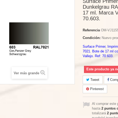
Surface Primer
Dunkelgrau RA
17 ml. Marca Va
70.603.
Referencia
OM-VJ115
Condición:
Nuevo pro
Surface Primer, Impri
7021. Bote de 17 ml c
Vallejo. Ref: 70.603.
Este producto ya n
Ver más grande
Tweet
Compa
Pinterest
Al comprar este 
hasta
2
puntos d
totalizará
2
punto
puede(n) transfo