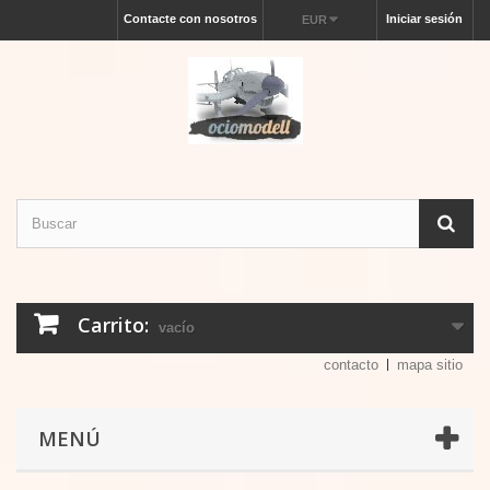
Contacte con nosotros
Iniciar sesión
EUR
Carrito:
vacío
contacto
mapa sitio
MENÚ