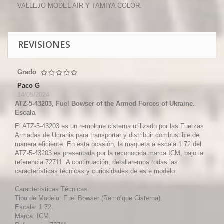
VALLEJO MODEL AIR Y TAMIYA COLOR.
REVISIONES
Grado
Paco G
14/05/2024
ATZ-5-43203, Fuel Bowser of the Armed Forces of Ukraine.
Escala
El ATZ-5-43203 es un remolque cisterna utilizado por las Fuerzas
Armadas de Ucrania para transportar y distribuir combustible de
manera eficiente. En esta ocasión, la maqueta a escala 1:72 del
ATZ-5-43203 es presentada por la reconocida marca ICM, bajo la
referencia 72711. A continuación, detallaremos todas las
características técnicas y curiosidades de este modelo:
Características Técnicas:
Tipo de Modelo: Fuel Bowser (Remolque Cisterna).
Escala: 1:72.
Marca: ICM.