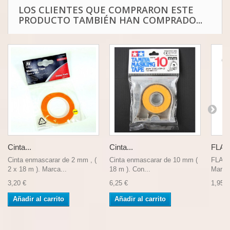
LOS CLIENTES QUE COMPRARON ESTE
PRODUCTO TAMBIÉN HAN COMPRADO...
Cinta...
Cinta...
FLAT 
Cinta enmascarar de 2 mm , (
Cinta enmascarar de 10 mm (
FLAT
2 x 18 m ). Marca...
18 m ). Con...
Marca 
3,20 €
6,25 €
1,95 €
Añadir al carrito
Añadir al carrito