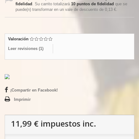
fidelidad
. Su carrito totalizará
10
puntos de fidelidad
que se
puede(n) transformar en un vale de descuento de
0,13 €
.
Valoración
Leer revisiones (
1
)
¡Compartir en Facebook!
Imprimir
11,99 €
impuestos inc.