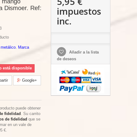
5,95 €
o, mango
a Dismoer. Ref:
impuestos
inc.
3
ducto
 metálico. Marca
Añadir a la lista
de deseos
o está disponible
rtir
Google+
producto puede obtener
e fidelidad
. Su carrito
s de fidelidad
que se
rmar en un vale de
05 €
.