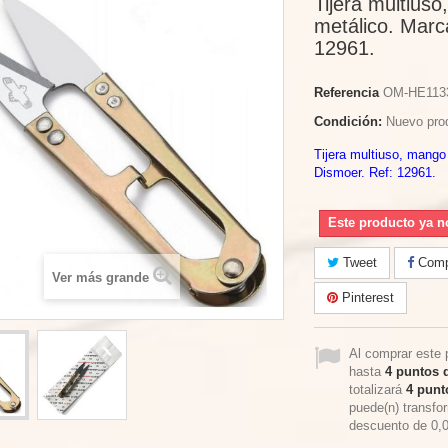
Tijera multius
metálico. Marc
12961.
Referencia
OM-HE113
Condición:
Nuevo pro
Tijera multiuso, mango
Dismoer. Ref: 12961.
Este producto ya n
Tweet
Compa
Ver más grande
Pinterest
Al comprar este 
hasta
4
puntos d
totalizará
4
punto
puede(n) transfo
descuento de
0,