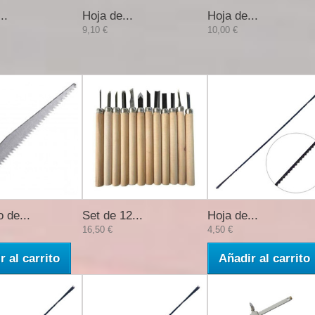
..
Hoja de...
Hoja de...
9,10 €
10,00 €
 de...
Set de 12...
Hoja de...
16,50 €
4,50 €
r al carrito
Añadir al carrito