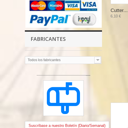
Cutter...
6,10 €
FABRICANTES
Todos los fabricantes
-------------------------------------------
----
Suscríbase a nuestro Boletín (Diario/Semanal)