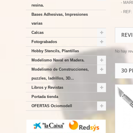
- MAR
resina.
- REF:
Bases Adhesivas, Impresiones
varias
Calcas
REV
Fotograbados
Hobby Stencils, Plantillas
No hay re
Modelismo Naval en Madera.
30 
Modelismo de Construcciones,
puzzles, ladrillos, 3D...
Libros y Revistas
Portada tienda
OFERTAS Ociomodell