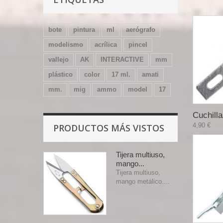
bote
pintura
ml
aerógrafo
modelismo
acrílica
pincel
vallejo
AK
INTERACTIVE
mm
plástico
color
17 ml.
amati
mm.
mig
ammo
model
17
Cuchilla
4,90 €
PRODUCTOS MÁS VISTOS
Tijera multiuso,
mango...
Tijera multiuso,
mango metálico....