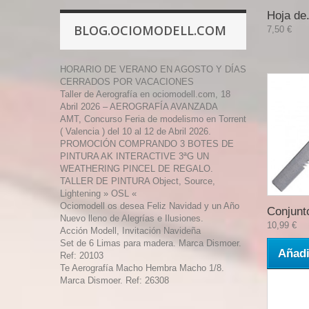
Hoja de.
BLOG.OCIOMODELL.COM
7,50 €
HORARIO DE VERANO EN AGOSTO Y DÍAS
CERRADOS POR VACACIONES
Taller de Aerografía en ociomodell.com, 18
Abril 2026 – AEROGRAFÍA AVANZADA
AMT, Concurso Feria de modelismo en Torrent
( Valencia ) del 10 al 12 de Abril 2026.
PROMOCIÓN COMPRANDO 3 BOTES DE
PINTURA AK INTERACTIVE 3ªG UN
WEATHERING PINCEL DE REGALO.
TALLER DE PINTURA Object, Source,
Lightening » OSL «
Ociomodell os desea Feliz Navidad y un Año
Conjunto
Nuevo lleno de Alegrías e Ilusiones.
10,99 €
Acción Modell, Invitación Navideña
Set de 6 Limas para madera. Marca Dismoer.
Añadi
Ref: 20103
Te Aerografía Macho Hembra Macho 1/8.
Marca Dismoer. Ref: 26308