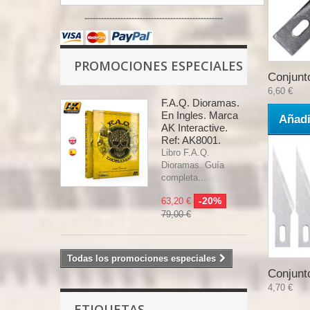
--------------------------------------------------
PROMOCIONES ESPECIALES
Conjunto
6,60 €
F.A.Q. Dioramas.
En Ingles. Marca
Añadi
AK Interactive.
Ref: AK8001.
Libro F.A.Q.
Dioramas. Guía
completa...
-20%
63,20 €
79,00 €
Todas los promociones especiales
Conjunto
4,70 €
ETIQUETAS