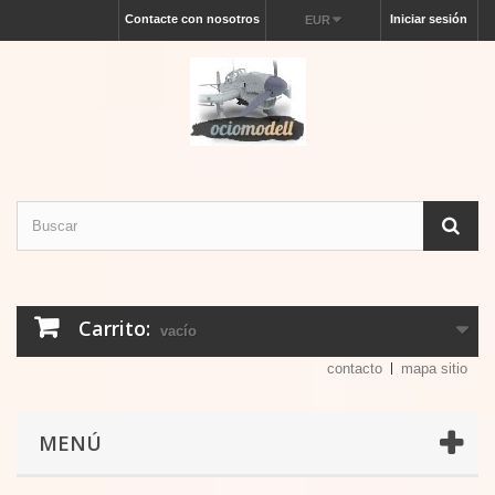
Contacte con nosotros
Iniciar sesión
EUR
Carrito:
vacío
contacto
mapa sitio
MENÚ