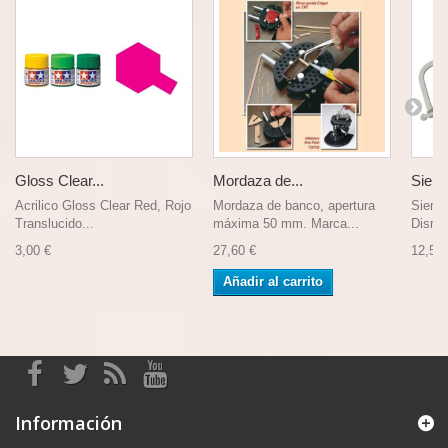
Gloss Clear...
Mordaza de...
Sierra
Acrilico Gloss Clear Red, Rojo
Mordaza de banco, apertura
Sierra
Translucido...
máxima 50 mm. Marca...
Dismoe
3,00 €
27,60 €
12,50 
Añadir al carrito
Información