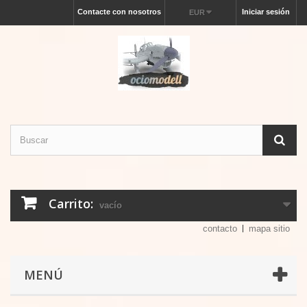
Contacte con nosotros
Iniciar sesión
EUR
Carrito:
vacío
contacto
mapa sitio
MENÚ