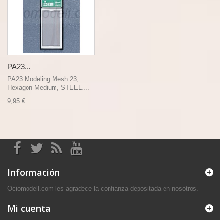
PA23...
PA23 Modeling Mesh 23,
Hexagon-Medium, STEEL....
9,95 €
Información
Ociomodell.com les agradece la confianza depositada en nosotros.
Mi cuenta