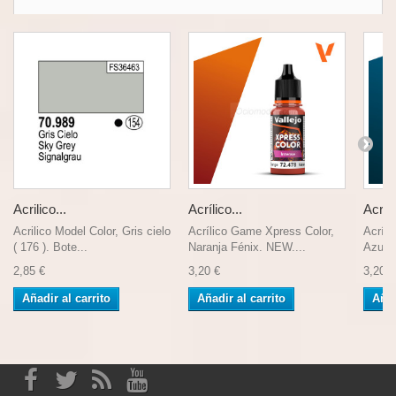
Acrilico...
Acrílico...
Acríli
Acrilico Model Color, Gris cielo
Acrílico Game Xpress Color,
Acríli
( 176 ). Bote...
Naranja Fénix. NEW....
Azul 
2,85 €
3,20 €
3,20 €
Añadir al carrito
Añadir al carrito
Añad