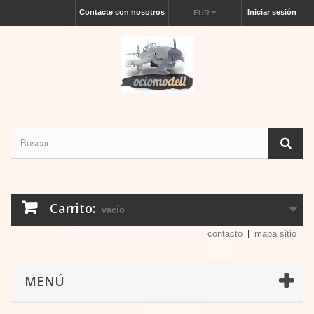
Contacte con nosotros
Iniciar sesión
EUR
Carrito:
vacío
contacto
mapa sitio
MENÚ