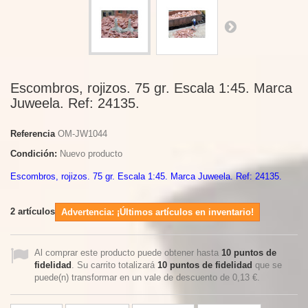
Escombros, rojizos. 75 gr. Escala 1:45. Marca
Juweela. Ref: 24135.
Referencia
OM-JW1044
Condición:
Nuevo producto
Escombros, rojizos. 75 gr. Escala 1:45. Marca Juweela. Ref: 24135.
2
artículos
Advertencia: ¡Últimos artículos en inventario!
Al comprar este producto puede obtener hasta
10
puntos de
fidelidad
. Su carrito totalizará
10
puntos de fidelidad
que se
puede(n) transformar en un vale de descuento de
0,13 €
.