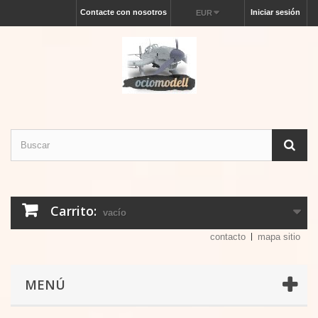
Contacte con nosotros
Iniciar sesión
EUR
Carrito:
vacío
contacto
mapa sitio
MENÚ