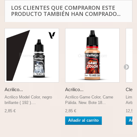
LOS CLIENTES QUE COMPRARON ESTE
PRODUCTO TAMBIÉN HAN COMPRADO...
Acrilico...
Acrilico...
Cleane
Acrilico Model Color, negro
Acrilico Game Color, Carne
Limpia
brillante ( 192 )....
Pálida. New. Bote 18...
Airbru
2,85 €
2,85 €
12,50 
Añadir al carrito
Añad