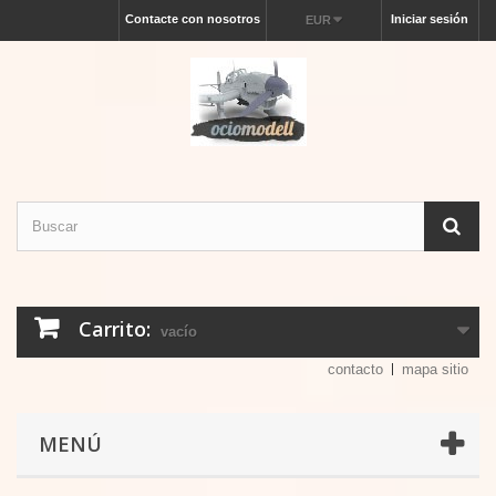
Contacte con nosotros
Iniciar sesión
EUR
Carrito:
vacío
contacto
mapa sitio
MENÚ