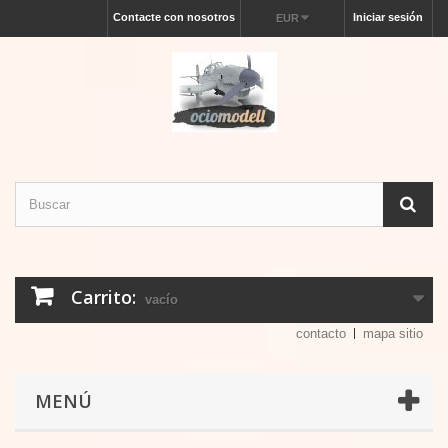
Contacte con nosotros
Iniciar sesión
EUR
Carrito:
vacío
contacto
mapa sitio
MENÚ