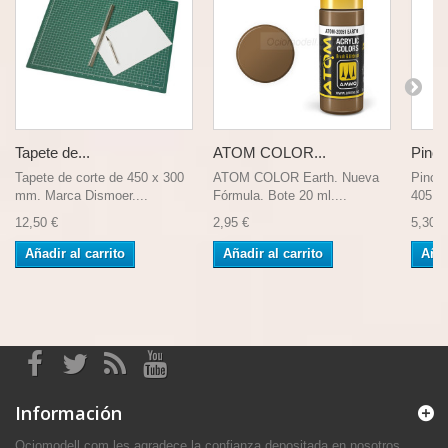
Tapete de...
ATOM COLOR...
Pincel
Tapete de corte de 450 x 300
ATOM COLOR Earth. Nueva
Pincel
mm. Marca Dismoer....
Fórmula. Bote 20 ml....
405, N
12,50 €
2,95 €
5,30 €
Añadir al carrito
Añadir al carrito
Añad
Información
Ociomodell.com les agradece la confianza depositada en nosotros.