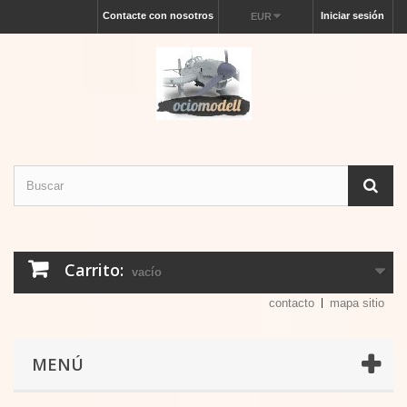
Contacte con nosotros
Iniciar sesión
EUR
Carrito:
vacío
contacto
mapa sitio
MENÚ