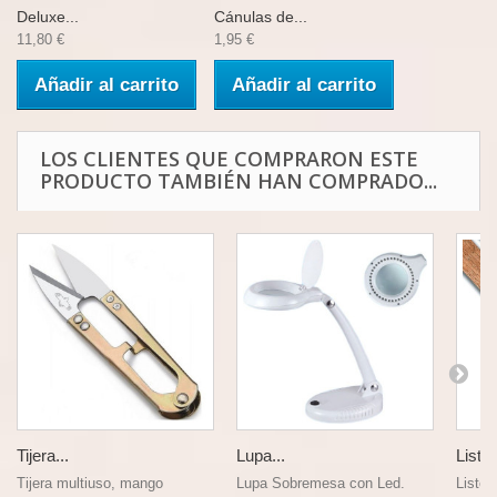
Deluxe...
Cánulas de...
11,80 €
1,95 €
Añadir al carrito
Añadir al carrito
LOS CLIENTES QUE COMPRARON ESTE
PRODUCTO TAMBIÉN HAN COMPRADO...
Tijera...
Lupa...
Listón
Tijera multiuso, mango
Lupa Sobremesa con Led.
Listón