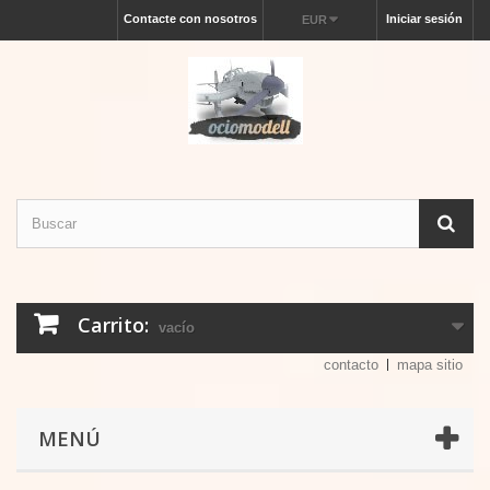
Contacte con nosotros
Iniciar sesión
EUR
Carrito:
vacío
contacto
mapa sitio
MENÚ