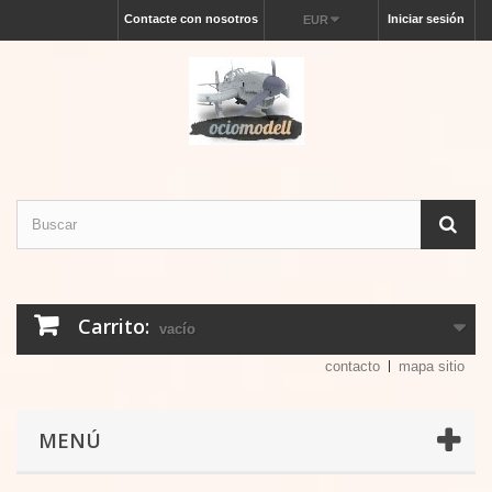
Contacte con nosotros
Iniciar sesión
EUR
Carrito:
vacío
contacto
mapa sitio
MENÚ