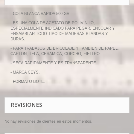
- COLA BLANCA RAPIDA 500 GR.
- ES UNA COLA DE ACETATO DE POLIVINILO,
ESPECIALMENTE INDICADO PARA PEGAR, ENCOLAR Y
ENSAMBLAR TODO TIPO DE MADERAS BLANDAS Y
DURAS.
- PARA TRABAJOS DE BRICOLAJE Y TAMBIEN DE PAPEL,
CARTON, TELA, CERAMICA, CORCHO, FIELTRO.
- SECA RAPIDAMENTE Y ES TRANSPARENTE.
- MARCA CEYS.
- FORMATO BOTE.
REVISIONES
No hay revisiones de clientes en estos momentos.