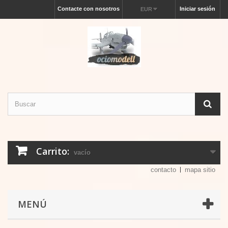
Contacte con nosotros
Iniciar sesión
EUR
Carrito:
vacío
contacto
mapa sitio
MENÚ