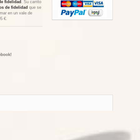
e fidelidad
. Su carrito
s de fidelidad
que se
rmar en un vale de
05 €
.
ebook!