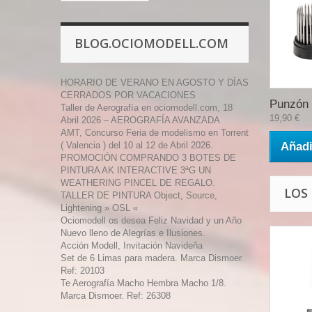
BLOG.OCIOMODELL.COM
HORARIO DE VERANO EN AGOSTO Y DÍAS
CERRADOS POR VACACIONES
Punzón 
Taller de Aerografía en ociomodell.com, 18
19,90 €
Abril 2026 – AEROGRAFÍA AVANZADA
AMT, Concurso Feria de modelismo en Torrent
( Valencia ) del 10 al 12 de Abril 2026.
Añadi
PROMOCIÓN COMPRANDO 3 BOTES DE
PINTURA AK INTERACTIVE 3ªG UN
WEATHERING PINCEL DE REGALO.
LOS
TALLER DE PINTURA Object, Source,
Lightening » OSL «
Ociomodell os desea Feliz Navidad y un Año
Nuevo lleno de Alegrías e Ilusiones.
Acción Modell, Invitación Navideña
Set de 6 Limas para madera. Marca Dismoer.
Ref: 20103
Te Aerografía Macho Hembra Macho 1/8.
Marca Dismoer. Ref: 26308