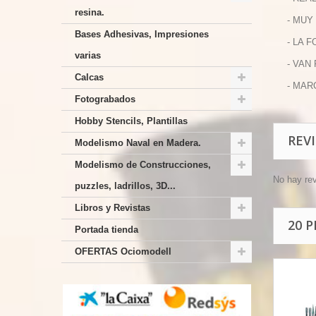
resina.
- MUY
Bases Adhesivas, Impresiones
- LA 
varias
- VAN
Calcas
- MAR
Fotograbados
Hobby Stencils, Plantillas
REV
Modelismo Naval en Madera.
Modelismo de Construcciones,
No hay re
puzzles, ladrillos, 3D...
Libros y Revistas
20 
Portada tienda
OFERTAS Ociomodell