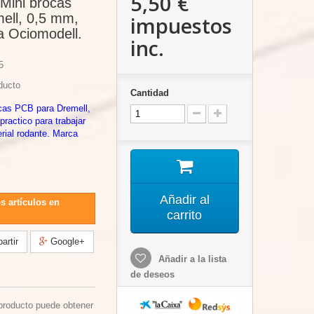
5,50 €
Mini brocas
ell, 0,5 mm,
impuestos
a Ociomodell.
inc.
5
ducto
Cantidad
cas PCB para Dremell,
ractico para trabajar
rial rodante. Marca
Añadir al
s artículos en
carrito
rtir
Google+
Añadir a la lista
de deseos
producto puede obtener