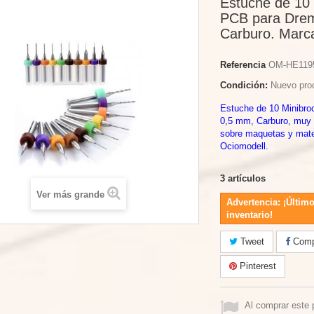
Estuche de 10 
PCB para Drem
Carburo. Marc
Referencia
OM-HE119
Condición:
Nuevo pro
Estuche de 10 Minibro
0,5 mm, Carburo, muy p
sobre maquetas y mate
Ociomodell.
3
artículos
Ver más grande
Advertencia: ¡Último
inventario!
Tweet
Compa
Pinterest
Al comprar este 