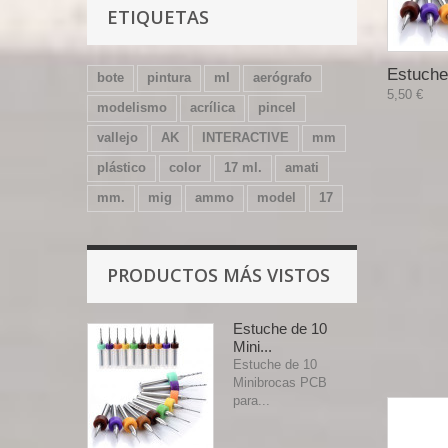
ETIQUETAS
Estuche 
bote
pintura
ml
aerógrafo
5,50 €
modelismo
acrílica
pincel
vallejo
AK
INTERACTIVE
mm
plástico
color
17 ml.
amati
mm.
mig
ammo
model
17
PRODUCTOS MÁS VISTOS
Estuche de 10
Mini...
Estuche de 10
Minibrocas PCB
para...