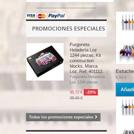
--------------------------------------------------
PROMOCIONES ESPECIALES
Furgoneta
Heladería Loz
1244 piezas. Kit
construction
blocks. Marca
Estuche 
Loz. Ref: 401112.
Furgoneta Heladería
5,50 €
Loz 1244 piezas....
Añadi
-20%
30,72 €
38,40 €
Todas los promociones especiales