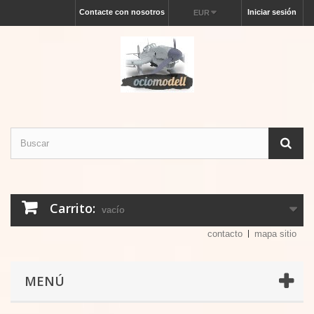
Contacte con nosotros
Iniciar sesión
EUR
Carrito:
vacío
contacto
mapa sitio
MENÚ