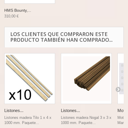
HMS Bounty,...
310,00 €
LOS CLIENTES QUE COMPRARON ESTE
PRODUCTO TAMBIÉN HAN COMPRADO...
Listones...
Listones...
Moton
Listones madera Tilo 1 x 4 x
Listones madera Nogal 3 x 3 x
Moton 
1000 mm. Paquete...
1000 mm. Paquete...
Marca 