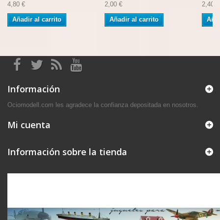
4,80 €
2,00 €
2,40 €
Añadir al carrito
Añadir al carrito
Añad
Información
Ociomodell.com les agradece la confianza depositada en nosotros.
Mi cuenta
Información sobre la tienda