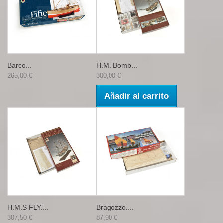
Barco...
H.M. Bomb...
265,00 €
300,00 €
Añadir al carrito
H.M.S FLY....
Bragozzo....
307,50 €
87,90 €