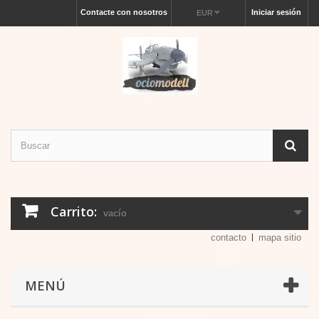
Contacte con nosotros
Iniciar sesión
EUR
Carrito:
vacío
contacto
mapa sitio
MENÚ