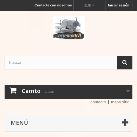
Contacte con nosotros
Iniciar sesión
EUR
Carrito:
vacío
contacto
mapa sitio
MENÚ