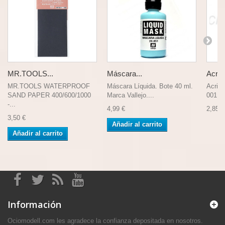
MR.TOOLS...
Máscara...
Acrili
MR.TOOLS WATERPROOF
Máscara Líquida. Bote 40 ml.
Acrili
SAND PAPER 400/600/1000
Marca Vallejo....
001 ).
-...
4,99 €
2,85 €
3,50 €
Añadir al carrito
Añadir al carrito
Información
Ociomodell.com les agradece la confianza depositada en nosotros.