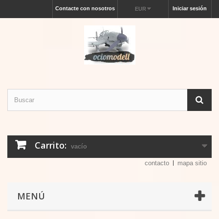
Contacte con nosotros
Iniciar sesión
EUR
Carrito:
vacío
contacto
mapa sitio
MENÚ