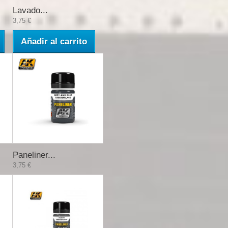
Lavado...
3,75 €
Añadir al carrito
Paneliner...
3,75 €