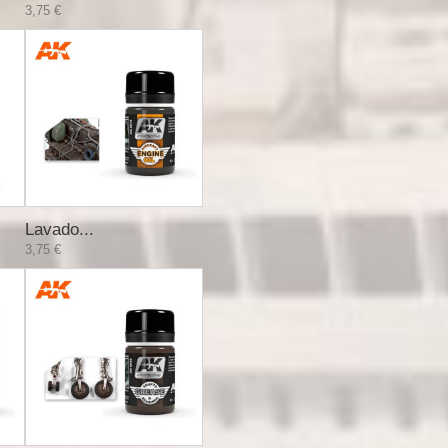
3,75 €
Lavado...
3,75 €