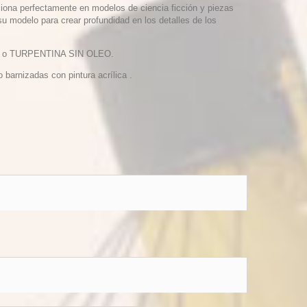
ciona perfectamente en modelos de ciencia ficción y piezas
u modelo para crear profundidad en los detalles de los
anco o TURPENTINA SIN OLEO.
barnizadas con pintura acrílica .