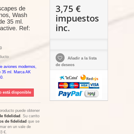
3,75 €
scapes de
nos, Wash
impuestos
de 35 ml.
inc.
active. Ref:
9
ducto
Añadir a la lista
de deseos
de aviones modernos,
e 35 ml. Marca AK
40.
o está disponible
producto puede obtener
e fidelidad
. Su carrito
s de fidelidad
que se
rmar en un vale de
03 €
.