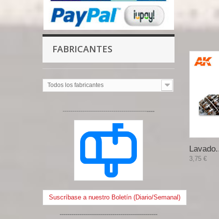
FABRICANTES
Todos los fabricantes
-------------------------------------------
----
Lavado.
3,75 €
Suscríbase a nuestro Boletín (Diario/Semanal)
--------------------------------------------------