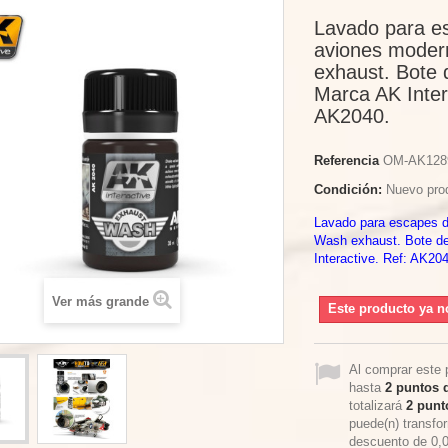
Lavado para e
aviones moder
exhaust. Bote 
Marca AK Inter
AK2040.
Referencia
OM-AK128
Condición:
Nuevo pro
Lavado para escapes 
Wash exhaust. Bote d
Interactive. Ref: AK20
Ver más grande
Este producto ya n
Al comprar este 
hasta
2
puntos d
totalizará
2
punto
puede(n) transfo
descuento de
0,