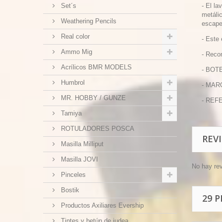
Set´s
- El l
metáli
Weathering Pencils
escape
Real color
- Este
Ammo Mig
- Reco
Acrílicos BMR MODELS
- BOTE
Humbrol
- MAR
MR. HOBBY / GUNZE
- REF
Tamiya
ROTULADORES POSCA
REV
Masilla Milliput
Masilla JOVI
No hay re
Pinceles
Bostik
29 
Productos Axiliares Evership
Tintes y betún de judea.