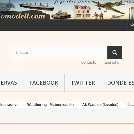
C
contacto
mapa sitio
SERVAS
FACEBOOK
TWITTER
DONDE E
Interactive
Weathering - Meteorización
Ak Washes (lavados)
Lav