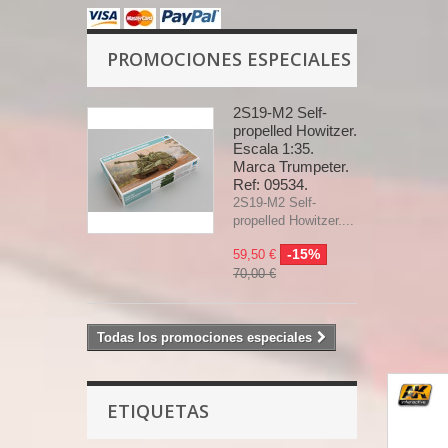
PROMOCIONES ESPECIALES
2S19-M2 Self-
propelled Howitzer.
Escala 1:35.
Marca Trumpeter.
Ref: 09534.
2S19-M2 Self-
propelled Howitzer....
-15%
59,50 €
70,00 €
Todas los promociones especiales
ETIQUETAS