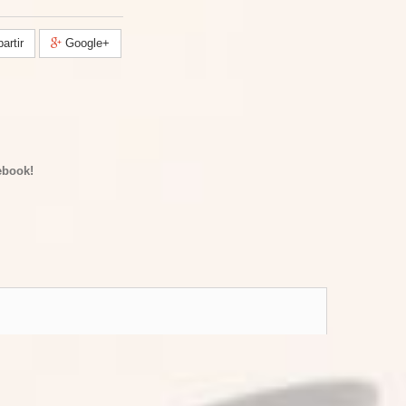
rtir
Google+
ebook!