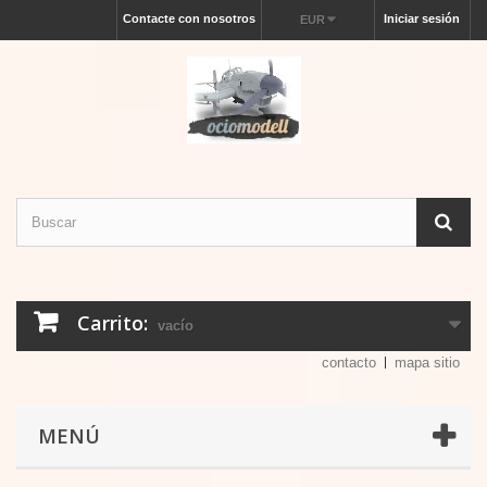
Contacte con nosotros
Iniciar sesión
EUR
Carrito:
vacío
contacto
mapa sitio
MENÚ