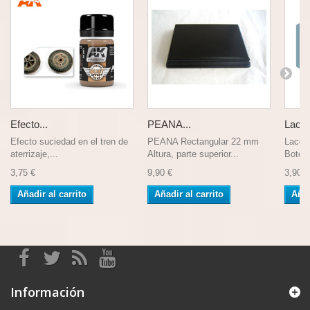
Efecto...
PEANA...
Lacque
Efecto suciedad en el tren de
PEANA Rectangular 22 mm
Lacque
aterrizaje,...
Altura, parte superior...
Bote 1
3,75 €
9,90 €
3,90 €
Añadir al carrito
Añadir al carrito
Añad
Información