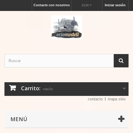
Contacte con nosotros
Iniciar sesión
EUR
Carrito:
vacío
contacto
mapa sitio
MENÚ