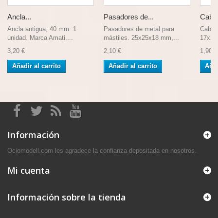
Ancla...
Pasadores de...
Cabill
Ancla antigua, 40 mm. 1
Pasadores de metal para
Cabill
unidad. Marca Amati....
mástiles. 25x25x18 mm,...
17x20
3,20 €
2,10 €
1,90 €
Añadir al carrito
Añadir al carrito
Añad
Información
Ociomodell.com les agradece la confianza depositada en nosotros.
Mi cuenta
Información sobre la tienda