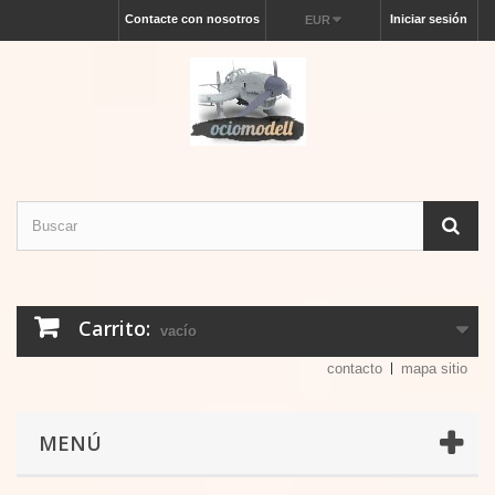
Contacte con nosotros
Iniciar sesión
EUR
Carrito:
vacío
contacto
mapa sitio
MENÚ