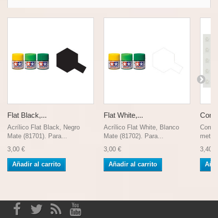
Flat Black,...
Flat White,...
Corna
Acrílico Flat Black, Negro
Acrílico Flat White, Blanco
Corna
Mate (81701). Para...
Mate (81702). Para...
metali
3,00 €
3,00 €
3,40 €
Añadir al carrito
Añadir al carrito
Añad