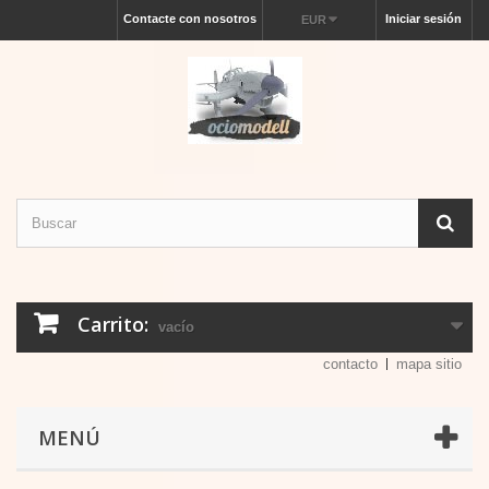
Contacte con nosotros
Iniciar sesión
EUR
Carrito:
vacío
contacto
mapa sitio
MENÚ