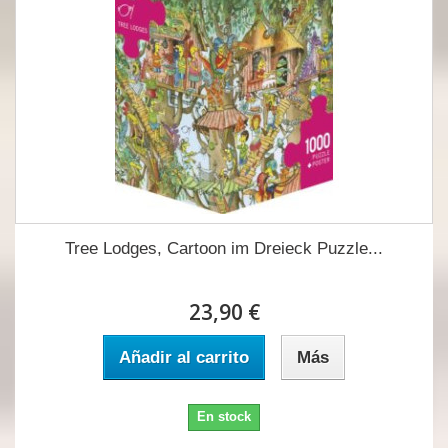
Tree Lodges, Cartoon im Dreieck Puzzle...
23,90 €
Añadir al carrito
Más
En stock