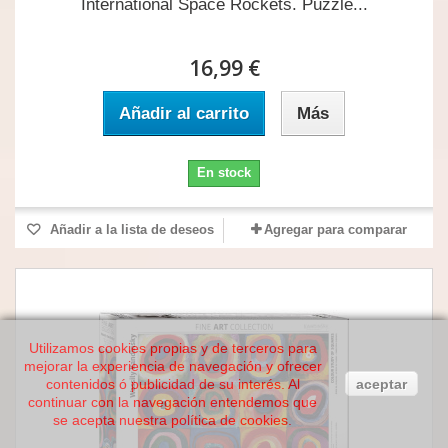
International Space Rockets. Puzzle...
16,99 €
Añadir al carrito
Más
En stock
Añadir a la lista de deseos
Agregar para comparar
Utilizamos cookies propias y de terceros para
mejorar la experiencia de navegación y ofrecer
contenidos ó publicidad de su interés. Al
aceptar
continuar con la navegación entendemos que
se acepta nuestra política de cookies.