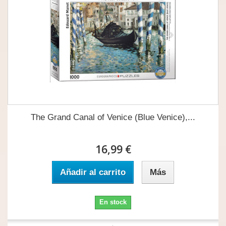
The Grand Canal of Venice (Blue Venice),...
16,99 €
Añadir al carrito
Más
En stock